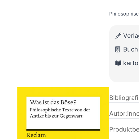
Philosophisc
Verla
Buch
karto
Bibliograf
Autor:inn
Produktbe