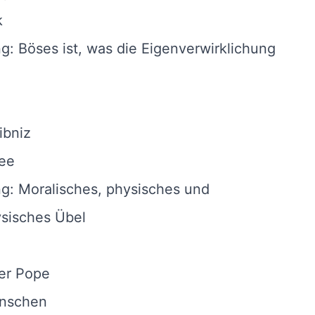
k
ng: Böses ist, was die Eigenverwirklichung
ibniz
ee
ng: Moralisches, physisches und
sisches Übel
er Pope
nschen