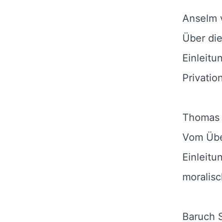
Anselm 
Über die
Einleitu
Privatio
Thomas 
Vom Üb
Einleitu
moralis
Baruch 