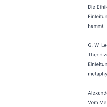
Die Ethi
Einleitu
hemmt
G. W. Le
Theodiz
Einleitu
metaphy
Alexand
Vom Me