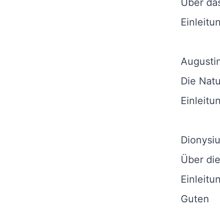
Über da
Einleitu
Augusti
Die Nat
Einleitu
Dionysiu
Über di
Einleit
Guten