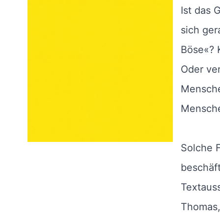
Ist das 
sich ge
Böse«? 
Oder ve
Mensche
Mensch
Solche 
beschäft
Textauss
Thomas, 