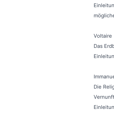
Einleitu
möglich
Voltaire
Das Erd
Einleitu
Immanue
Die Reli
Vernunf
Einleitu