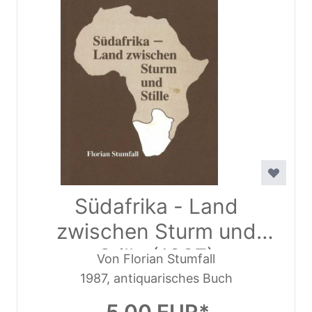
Südafrika - Land
zwischen Sturm und
Stille (1987)
Von Florian Stumfall
1987, antiquarisches Buch