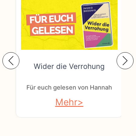
Wider die Verrohung
F
Für euch gelesen von Hannah
Mehr