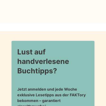
Lust auf
handverlesene
Buchtipps?