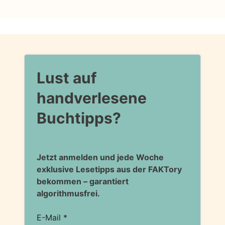
Lust auf
handverlesene
Buchtipps?