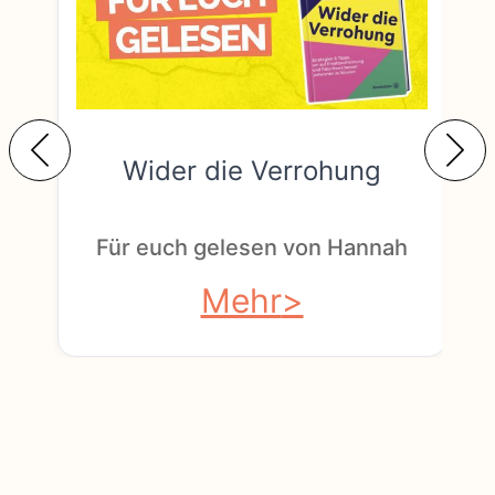
Wider die Verrohung
F
Für euch gelesen von Hannah
Mehr