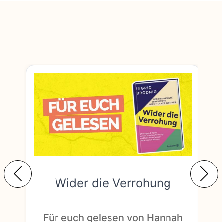
Wider die Verrohung
F
Für euch gelesen von Hannah