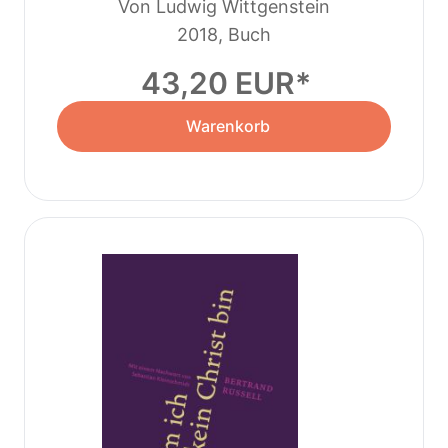
philosophische
Von Ludwig Wittgenstein
Abhandlung
2018, Buch
43,20 EUR
Warenkorb