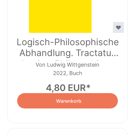
Logisch-Philosophische
Abhandlung. Tractatus
Logico-Philosophicus
Von Ludwig Wittgenstein
2022, Buch
4,80 EUR
Warenkorb