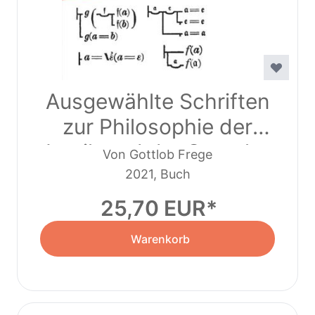
Ausgewählte Schriften
zur Philosophie der
Logik und der Sprache
Von Gottlob Frege
2021, Buch
25,70 EUR
Warenkorb