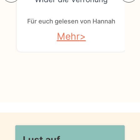
F
Für euch gelesen von Hannah
Mehr
Lust auf