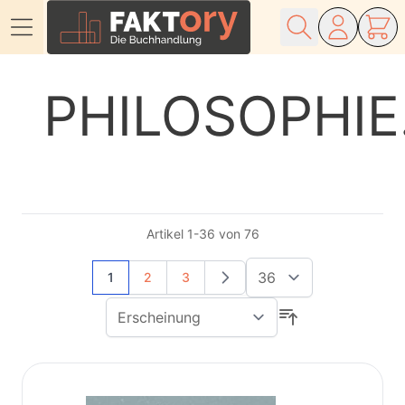
Direkt zum Inhalt
PHILOSOPHIE
Artikel
1
-
36
von
76
Sie lesen gerade Seite
Seite
Seite
1
2
3