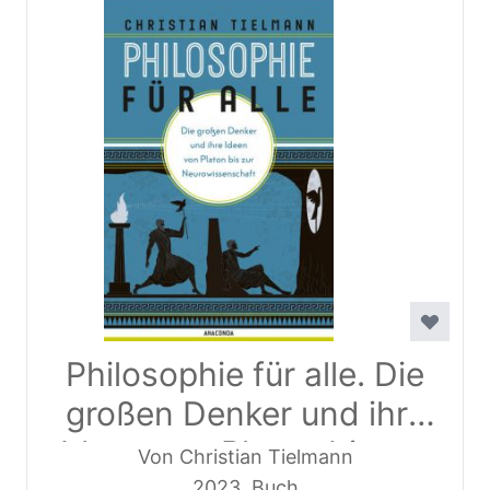
Philosophie für alle. Die
großen Denker und ihre
Ideen von Platon bis zur
Von Christian Tielmann
2023, Buch