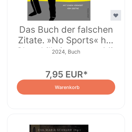
Das Buch der falschen
Zitate. »No Sports« hat
Churchill nie gesagt. Mit
2024, Buch
einem Vorwort von
Goethe
7,95 EUR
Warenkorb