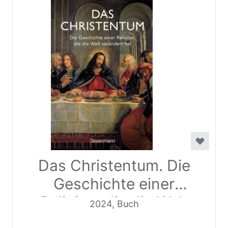
Das Christentum. Die
Geschichte einer
Religion, die die Welt
2024, Buch
verändert hat