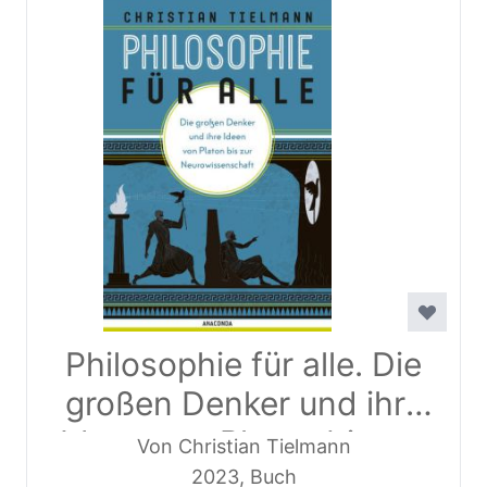
Philosophie für alle. Die
großen Denker und ihre
Ideen von Platon bis zur
Von Christian Tielmann
Neurowissenschaft
2023, Buch