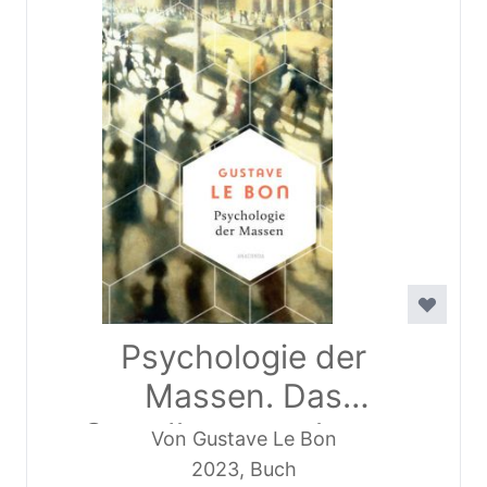
Psychologie der
Massen. Das
Grundlagenwerk vom
Von Gustave Le Bon
Begründer der
2023, Buch