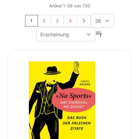
Artikel
1
-
36
von
130
Sie lesen gerade Seite
Seite
Seite
Seite
1
2
3
4