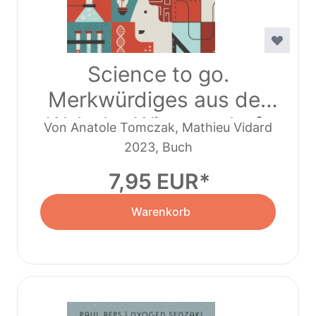
Science to go.
Merkwürdiges aus der
Welt der Wissenschaft
Von Anatole Tomczak, Mathieu Vidard
2023, Buch
7,95 EUR
Warenkorb