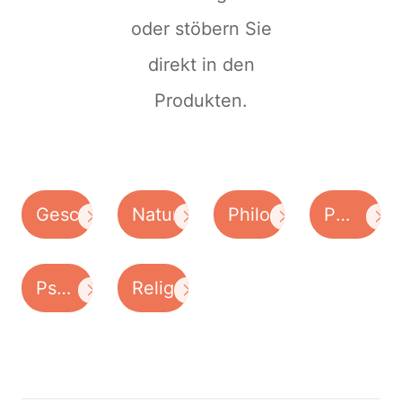
oder stöbern Sie
direkt in den
Produkten.
Geschichte
Naturwissenschaften
Philosophie
Politik
/
Soziolog
Psychologie
Religion
/
/
Ökonomi
Pädagogik