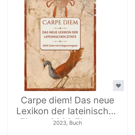
Carpe diem! Das neue
Lexikon der lateinischen
Zitate. 6000 Zitate mit
2023, Buch
Schlagwortregister