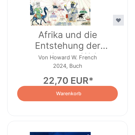
Afrika und die
Entstehung der
modernen Welt
Von Howard W. French
2024, Buch
22,70 EUR
Warenkorb