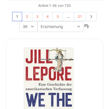
Artikel
1
-
36
von
730
Sie lesen gerade Seite
Seite
Seite
Seite
Seite
Seite
1
2
3
4
5
...
21