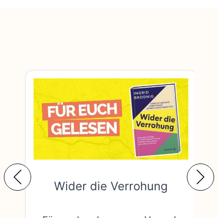
Wider die Verrohung
F