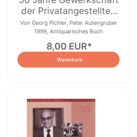
der Privatangestellten
Landesleitung Wien
Von Georg Pichler, Peter Autengruber
(1999)
1999, Antiquarisches Buch
8,00 EUR
Warenkorb