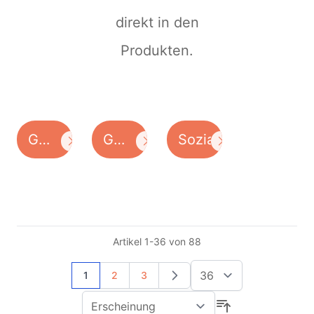
direkt in den
Produkten.
Geschichte
Gewerkschaften
Sozialdemokratie
der
/
Arbeiterbewegung
Arbeitswelt
/
Soziales
Artikel
1
-
36
von
88
/
Genossenschaften
Sie lesen gerade Seite
Seite
Seite
1
2
3