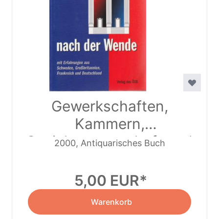
Gewerkschaften,
Kammern,
Sozialpartnerschaft und
2000, Antiquarisches Buch
Parteien nach der
Wende (2000)
5,00 EUR
Warenkorb