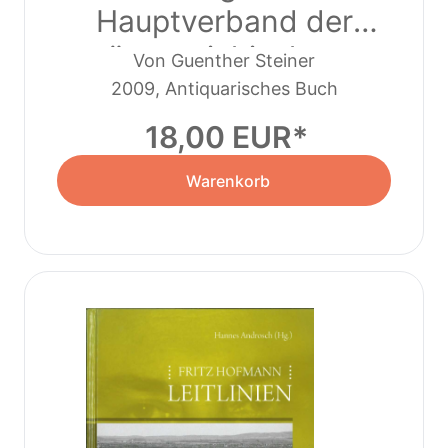
Hauptverband der
österreichischen
Von Guenther Steiner
Sozialversicherungsträger
2009, Antiquarisches Buch
(2009)
18,00 EUR
Warenkorb