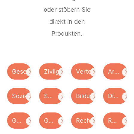
oder stöbern Sie
direkt in den
Produkten.
Gesellschaftskritik
Zivilgesellschaft
Verteilungsgerechti
Armut
/
Ränder
Sozialstaat
Soziale
Bildung
Diversitä
Arbeit
/
Integrati
Generationen
Gesundheit
Recht
Religion
/
und
/