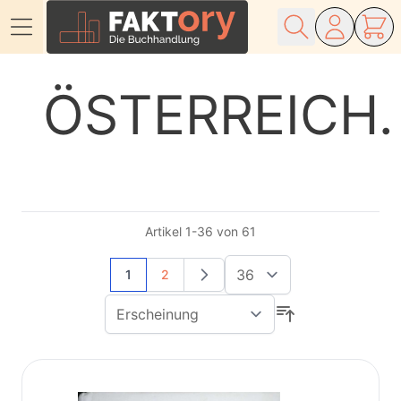
Direkt zum Inhalt
ÖSTERREICH
Artikel
1
-
36
von
61
Sie lesen gerade Seite
Seite
1
2