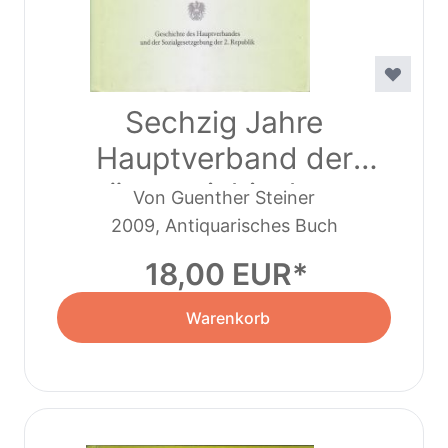
Sechzig Jahre
Hauptverband der
österreichischen
Von Guenther Steiner
Sozialversicherungsträger
2009, Antiquarisches Buch
(2009)
18,00 EUR
Warenkorb