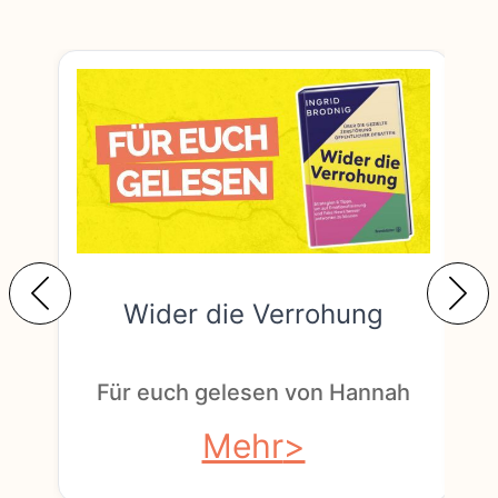
Wider die Verrohung
F
Für euch gelesen von Hannah
Mehr