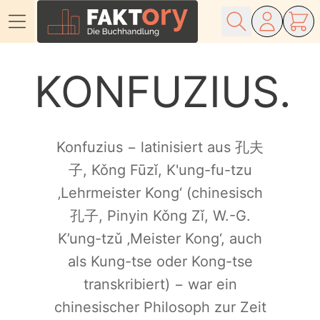
Direkt zum Inhalt
KONFUZIUS
Konfuzius − latinisiert aus 孔夫
子, Kǒng Fūzǐ, K'ung-fu-tzu
‚Lehrmeister Kong‘ (chinesisch
孔子, Pinyin Kǒng Zǐ, W.-G.
K’ung-tzǔ ‚Meister Kong‘, auch
als Kung-tse oder Kong-tse
transkribiert) − war ein
chinesischer Philosoph zur Zeit