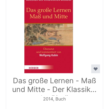
Das große Lernen - Maß
und Mitte - Der Klassiker
der Pietät
2014, Buch