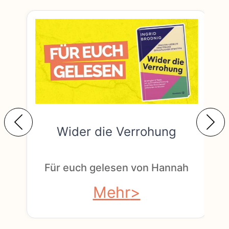
Wider die Verrohung
F
Für euch gelesen von Hannah
Mehr