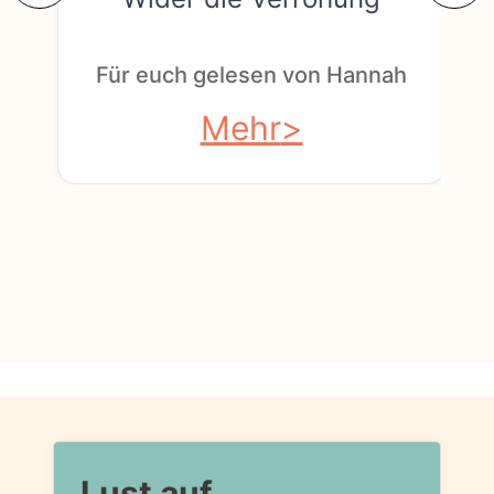
F
Für euch gelesen von Hannah
Mehr
Lust auf