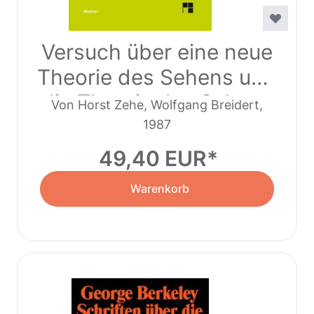
Versuch über eine neue
Theorie des Sehens und
die Theorie des Sehens
Von Horst Zehe, Wolfgang Breidert,
oder der visuellen
Wolfgang Breidert, George Berkeley
1987
Sprache verteidigt und
49,40 EUR
erklärt
Warenkorb