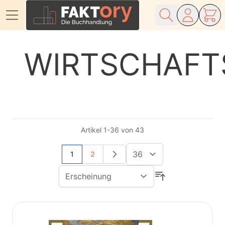
Direkt zum Inhalt
WIRTSCHAFT
Artikel
1
-
36
von
43
Sie lesen gerade Seite
Seite
1
2