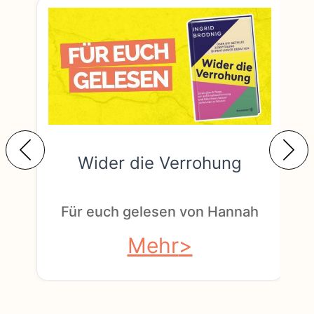
Wider die Verrohung
F
Für euch gelesen von Hannah
Mehr