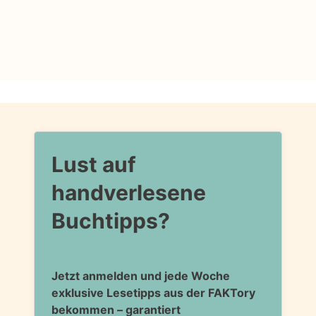
Lust auf
handverlesene
Buchtipps?