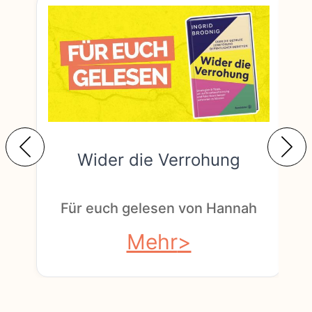
Wider die Verrohung
F
Für euch gelesen von Hannah
Mehr