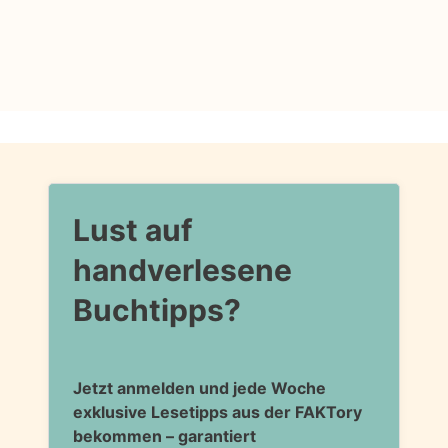
Lust auf
handverlesene
Buchtipps?