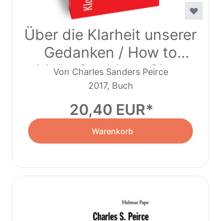
Über die Klarheit unserer
Gedanken / How to
Make Our Ideas Clear
Von Charles Sanders Peirce
2017, Buch
20,40 EUR
Warenkorb