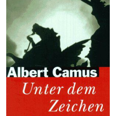
Unter dem Zeichen
der Freiheit
Zur Wunschliste hinzufügen
Camus-Lesebuch
Von
Camus
,
Albert
Verlag:
01.11.1993
Rowohlt
Buch
320 Seiten