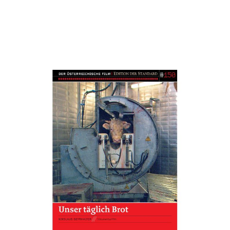
Unser täglich Brot
Zur Wunschliste hinzufügen
Von
Geyrhalter
,
Nikolaus
Verlag:
20.11.2009
Hoanzl