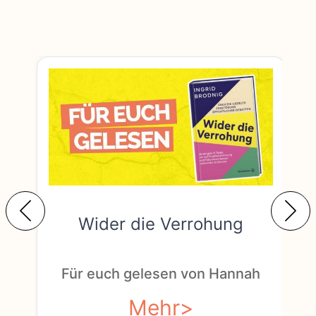
Wider die Verrohung
F
Für euch gelesen von Hannah
Mehr