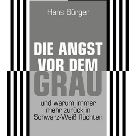
Zur Wunschliste hinzufügen
Ermunterung zu einer Debattenkultur in Grautönen
Von
Hans Bürger
Verlag:
02.09.2024
Braumüller
Verlag
Buch
144 Seiten
Softcover
ISBN: 978-3-
99100-392-2