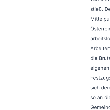
stieß. D
Mittelpu
Österrei
arbeitsl
Arbeiter
die Brut
eigenen
Festzugs
sich de
so an di
Gemeind