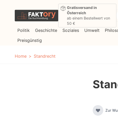
Direkt zum Inhalt
Gratisversand in
Österreich
ab einem Bestellwert von
50 €
Politik
Geschichte
Soziales
Umwelt
Philos
Preisgünstig
Home
Standrecht
Stan
Zur Wu