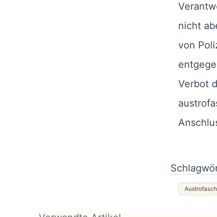
Verantwo
nicht ab
von Pol
entgegen
Verbot d
austrofa
Anschlu
Schlagwör
Austrofasc