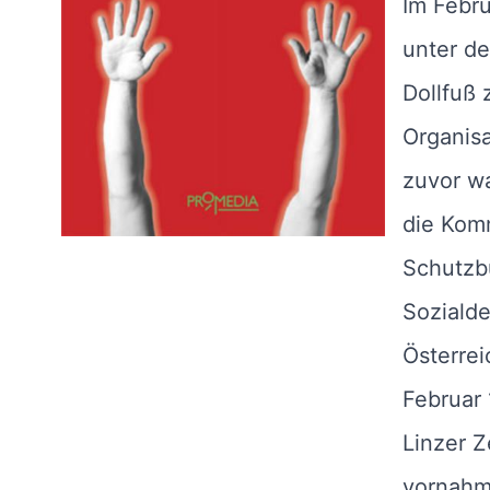
Im Febru
unter d
Dollfuß 
Organis
zuvor wa
die Komm
Schutzbu
Sozialde
Österrei
Februar 
Linzer Z
vornahm