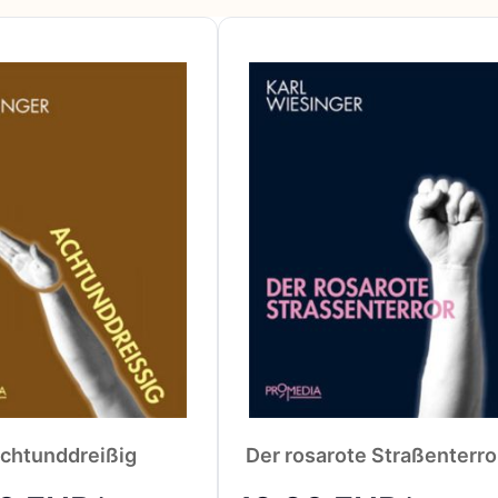
Karussells ist mit der Tabulatortaste möglich.
springen
chtunddreißig
Der rosarote Straßenterro