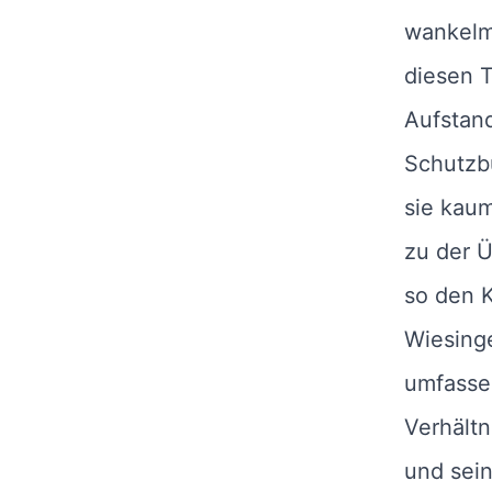
wankelmü
diesen 
Aufstan
Schutzbu
sie kaum
zu der 
so den K
Wiesinge
umfassen
Verhältn
und sei