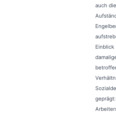
auch die
Aufständ
Engelber
aufstreb
Einblick
damalig
betroffe
Verhältn
Soziald
geprägt:
Arbeiter