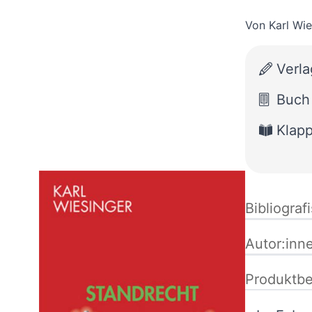
Von
Karl Wie
Verla
Buch
Klap
Bibliograf
Autor:inn
Produktbe