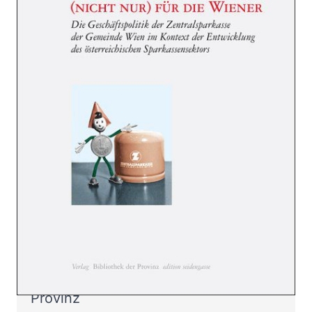
Wiener
Zur Wunschliste hinzufügen
Die Geschäftspolitik der Zentralsparkasse der
Gemeine Wien im Kontext der Entwicklung des
österreichischen Sparkassensektors
Von
Rudolf Bogensperger
Verlag:
19.12.2016
Bibliothek der
Provinz