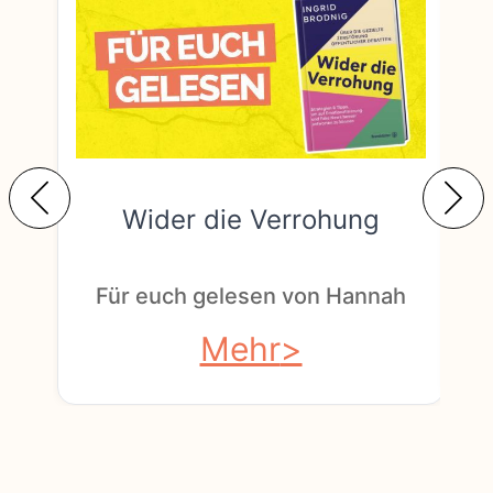
Wider die Verrohung
F
Für euch gelesen von Hannah
Mehr