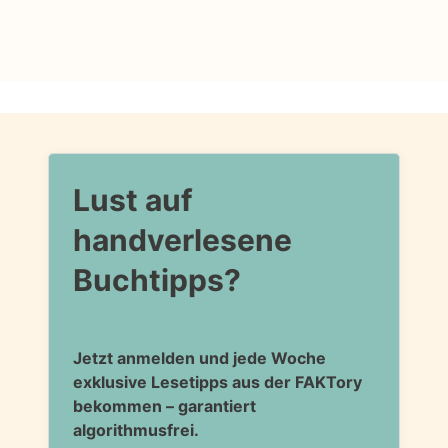
Lust auf
handverlesene
Buchtipps?