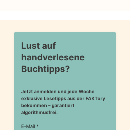
Lust auf
handverlesene
Buchtipps?