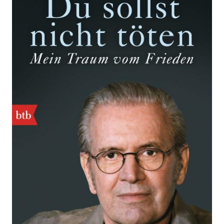
töten
Zur Wunschliste hinzufügen
Mein Traum vom Frieden
Von
Jürgen Todenhöfer
Verlag: btb
09.02.2015
Buch
464 Seiten
kartoniert
ISBN: 978-3-
442-74866-2