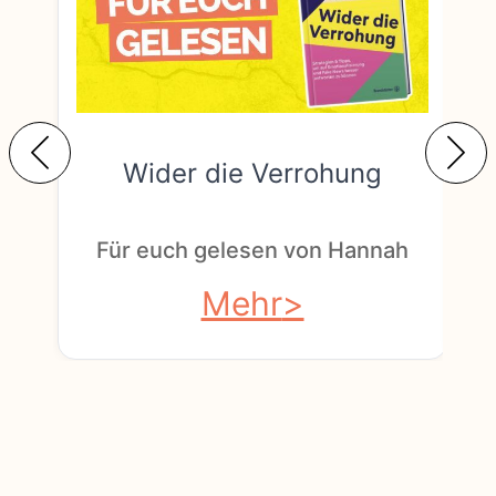
Wider die Verrohung
F
Für euch gelesen von Hannah
Mehr