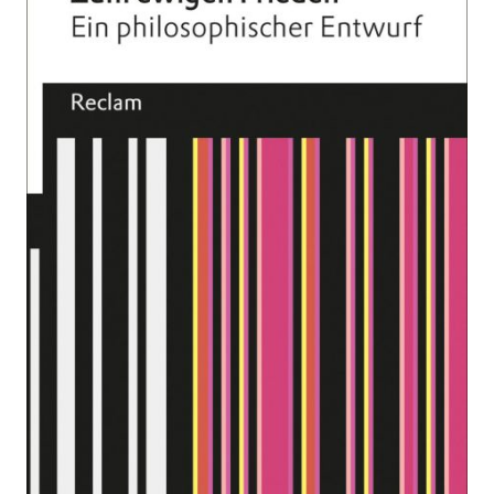
Frieden
Zur Wunschliste hinzufügen
Ein philosophischer Entwurf
Von
Immanuel Kant
Verlag:
01.06.2013
Reclam
Buch
79 Seiten
kartoniert
ISBN: 978-3-