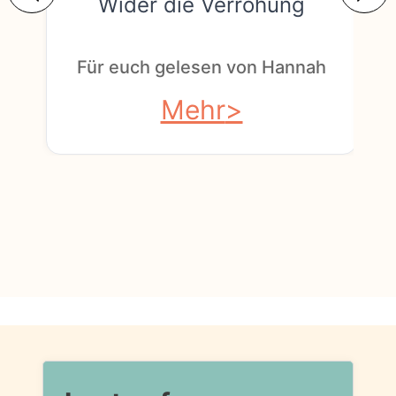
Wider die Verrohung
F
Für euch gelesen von Hannah
Mehr