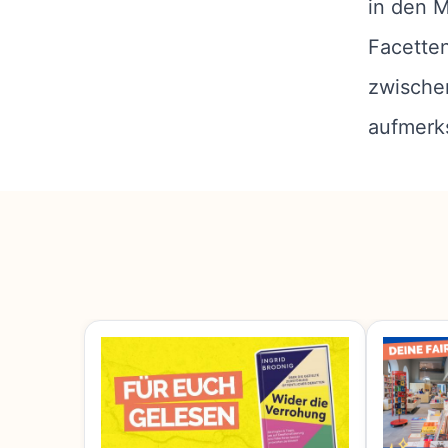
in den M
Facetten
zwische
aufmerk