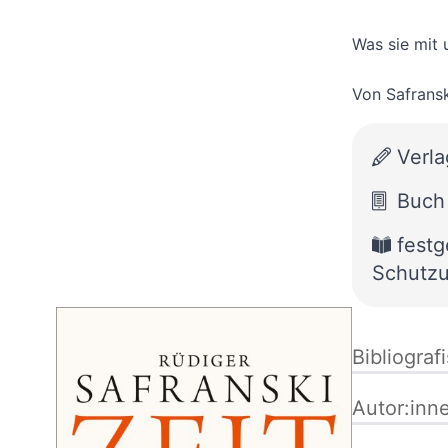
Was sie mit 
Von
Safrans
Verla
Buch
fest
Schutz
Bibliograf
Autor:inn