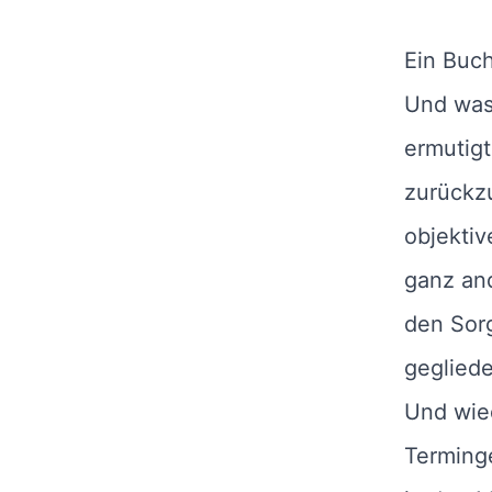
Ein Buch
Und was 
ermutigt
zurückzu
objektiv
ganz and
den Sorg
gegliede
Und wied
Terminge