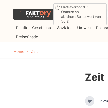
Direkt zum Inhalt
Gratisversand in
Österreich
ab einem Bestellwert von
50 €
Politik
Geschichte
Soziales
Umwelt
Philos
Preisgünstig
Home
Zeit
Zeit
Zur Wu