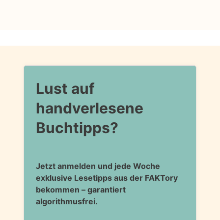
Lust auf
handverlesene
Buchtipps?