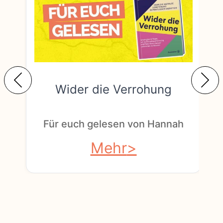
Wider die Verrohung
F
Für euch gelesen von Hannah
Mehr