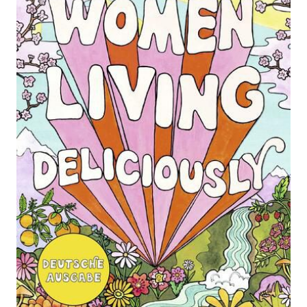
Deliciously
Zur Wunschliste hinzufügen
Deutsche Ausgabe
Von
Florence Given
Verlag:
10.10.2024
Kiepenheuer &
Witsch
Buch
384 Seiten
Softcover
ISBN: