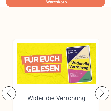
Warenkorb
Wider die Verrohung
F