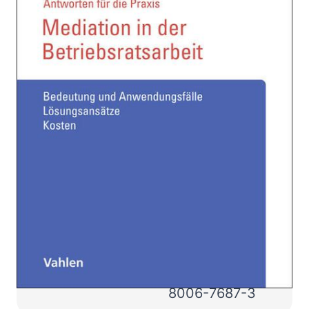
Zur Wunschliste hinzufügen
Bedeutung und Anwendungsfälle. Lösungsansätze,
Kosten
Von
Marcus Bauckmann
Verlag:
27.10.2025
Vahlen, Franz
Buch
32 Seiten
Softcover
ISBN: 978-3-
8006-7687-3