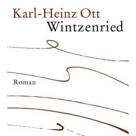
Zur Wunschliste hinzufügen
Roman
Von
Karl-Heinz Ott
Verlag:
14.09.2011
Hoffmann und
Campe
Buch
208 Seiten
festgebunden
ISBN: 978-3-