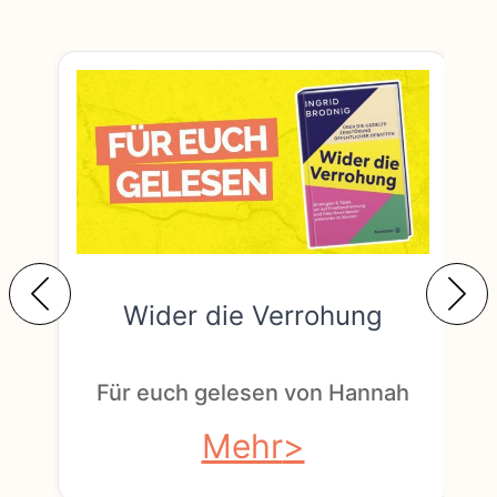
Wider die Verrohung
F
Für euch gelesen von Hannah
Mehr