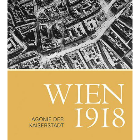
Zur Wunschliste hinzufügen
Agonie der Kaiserstadt
Von
Rdgard Haider
Verlag:
03.11.2017
Böhlau
Buch
400 Seiten
gebunden
ISBN: 978-3-
205-20486-2