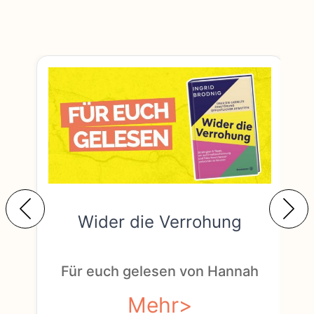
Wider die Verrohung
F
Für euch gelesen von Hannah
Mehr