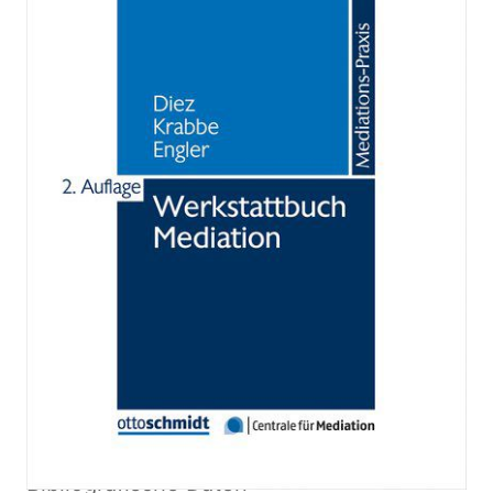
Zur Wunschliste hinzufügen
Von
Diez †
,
Hannelore
,
Krabbe
,
Heiner
,
Engler
,
Karen
Verlag: Otto
06.02.2019
Schmidt
Buch
341 Seiten
Paperback
ISBN: 978-3-
504-06262-0
Bibliografische Daten