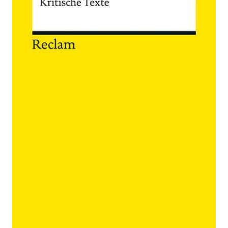
Zur Wunschliste hinzufügen
Kritische Texte
Verlag:
12.10.2016
Reclam
Buch
253 Seiten
kartoniert
ISBN: 978-3-
15-019220-7
Bibliografische Daten