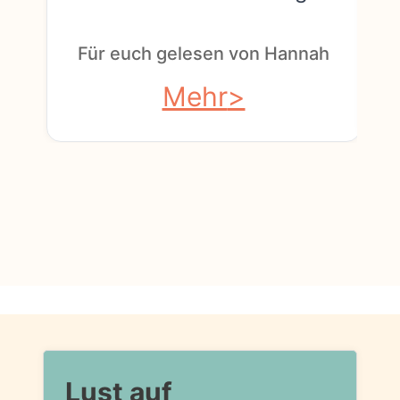
F
Für euch gelesen von Hannah
Mehr
Lust auf