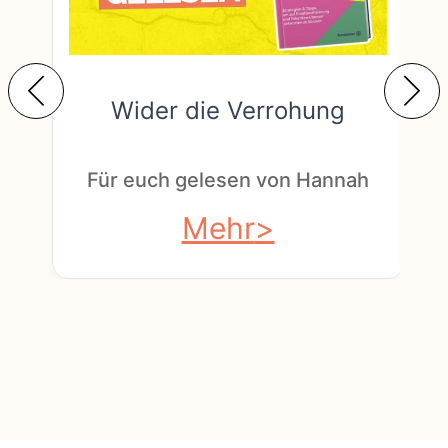
Wider die Verrohung
F
Für euch gelesen von Hannah
Mehr