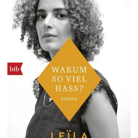
Hass?
Zur Wunschliste hinzufügen
Kolumnen und Essays
Von
Leila Slimani
Verlag: btb
13.05.2019
Buch
64 Seiten
ISBN: 978-3-
Klappenbroschur
442-71728-6