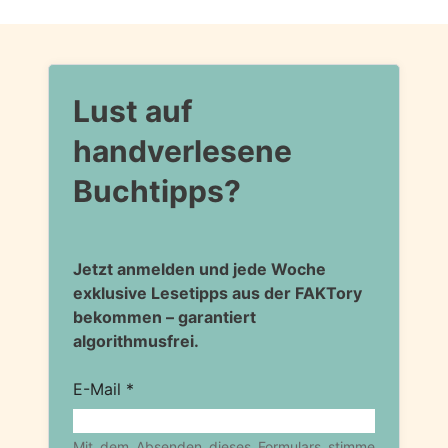
Lust auf
handverlesene
Buchtipps?