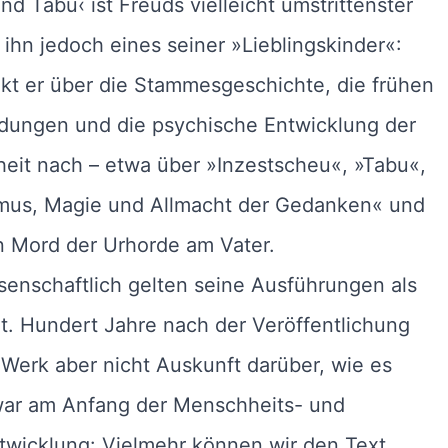
nd Tabu‹ ist Freuds vielleicht umstrittenster
r ihn jedoch eines seiner »Lieblingskinder«:
kt er über die Stammesgeschichte, die frühen
ldungen und die psychische Entwicklung der
eit nach – etwa über »Inzestscheu«, »Tabu«,
mus, Magie und Allmacht der Gedanken« und
n Mord der Urhorde am Vater.
enschaftlich gelten seine Ausführungen als
t. Hundert Jahre nach der Veröffentlichung
 Werk aber nicht Auskunft darüber, wie es
war am Anfang der Menschheits- und
twicklung: Vielmehr können wir den Text