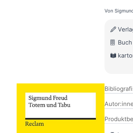
Von
Sigmund
Verla
Buch
karto
Bibliograf
Autor:inn
Produktbe