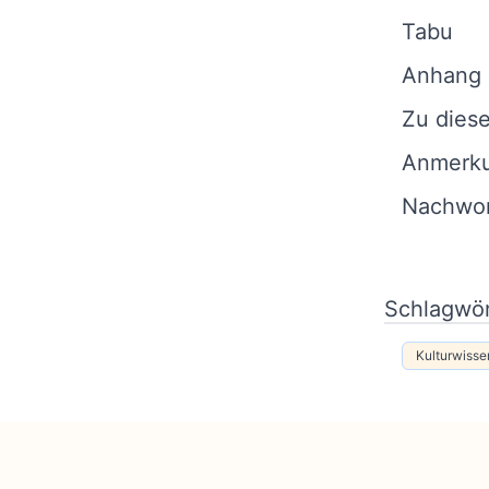
Tabu
Anhang
Zu dies
Anmerk
Nachwo
Schlagwör
Kulturwisse