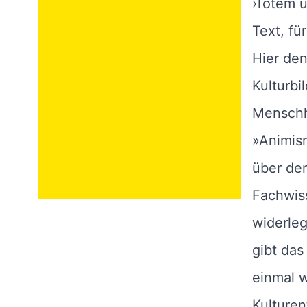
›Totem u
Text, fü
Hier den
Kulturbi
Menschh
»Animis
über de
Fachwiss
widerleg
gibt das
einmal 
Kulturen