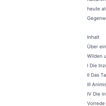
heute a
Gegenwar
Inhalt
Über ei
Wilden u
I Die In
II Das 
III Ani
IV Die i
Vorrede