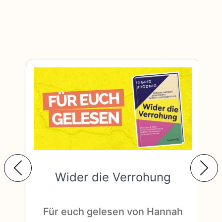
Wider die Verrohung
F
Für euch gelesen von Hannah