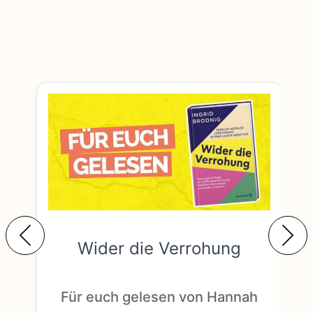
Wider die Verrohung
F
Für euch gelesen von Hannah