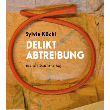
Zur Wunschliste hinzufügen
Frauenarmut, ungewollte Schwangerschaften und
illegale Abbrüche
Von
Sylvia Köchl
Verlag:
02.01.2024
Mandelbaum
Verlag eG
Buch
254 Seiten
Buch
ISBN: