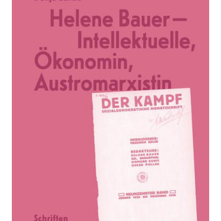
Helene Bauer -
Intellektuelle,
Ökonomin,
Austromarxistin
Zur Wunschliste hinzufügen
Schriften zur politischen Ökonomie 1919–1936
Verlag:
01.04.2024