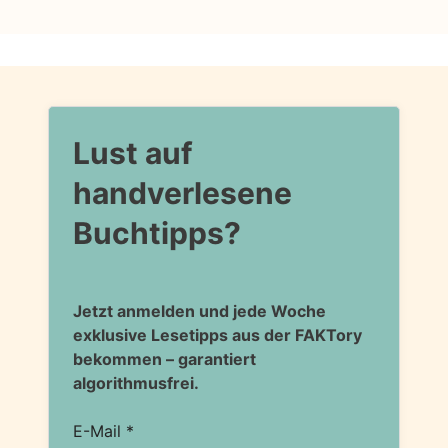
Lust auf
handverlesene
Buchtipps?