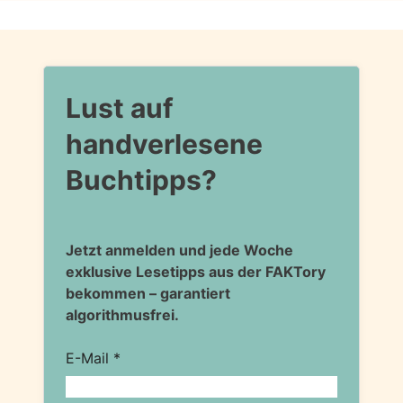
Lust auf
handverlesene
Buchtipps?