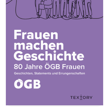
Zur Wunschliste hinzufügen
80 Jahre ÖGB Frauen - Geschichten, Statements und
Errungenschaften
Von
ÖGB Frauen
Verlag:
22.10.2025
Textory
Buch
135 Seiten
Hardcover