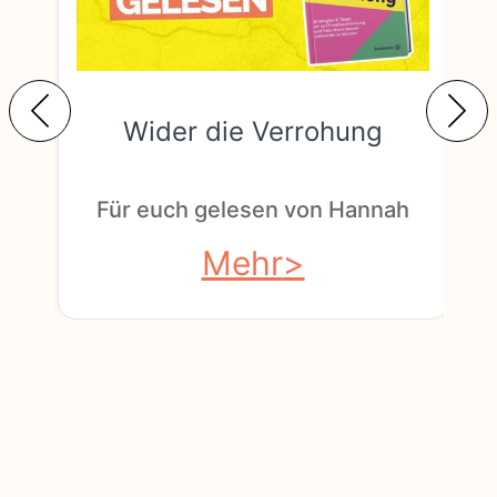
Wider die Verrohung
F
Für euch gelesen von Hannah
Mehr