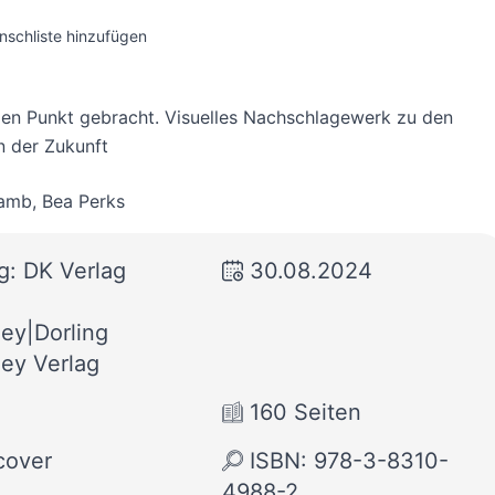
nschliste hinzufügen
den Punkt gebracht. Visuelles Nachschlagewerk zu den
n der Zukunft
Lamb
,
Bea Perks
g: DK Verlag
30.08.2024
ley|Dorling
ley Verlag
160 Seiten
cover
ISBN: 978-3-8310-
4988-2