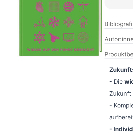
Bibliograf
Autor:inn
Produktbe
Zukunft
- Die
wic
Zukunft
- Komple
aufberei
- Indivi