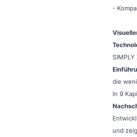
- Kompak
Visuelle
Technol
SIMPLY Z
Einführ
die weni
In 9 Kap
Nachsc
Entwick
und zeig