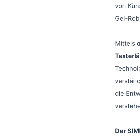
von Küns
Gel-Rob
Mittels
o
Texterl
Technolo
verständ
die Entw
versteh
Der SIMP