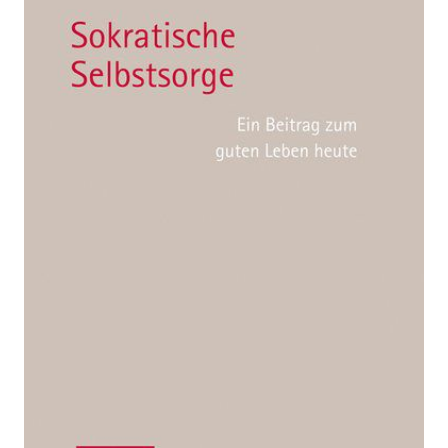
Selbstsorge
Zur Wunschliste hinzufügen
Ein Beitrag zum guten Leben heute
Von
Leiter-Rummerstorfer Manfred
Verlag: Alber
12.05.2017
Buch
184 Seiten
gebunden
ISBN: 978-3-
495-48889-8