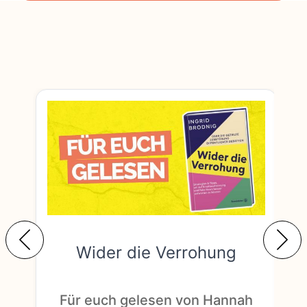
Wider die Verrohung
F
Für euch gelesen von Hannah