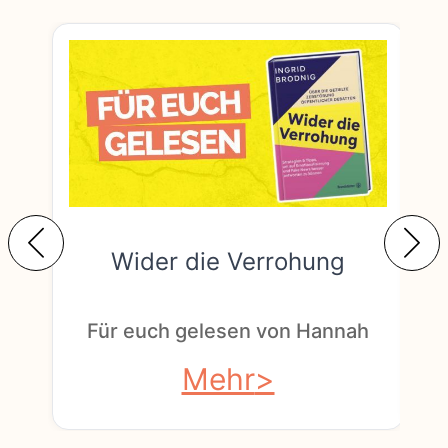
Wider die Verrohung
F
Für euch gelesen von Hannah
Mehr