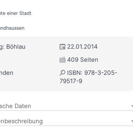
te einer Stadt
undhaussen
g: Böhlau
22.01.2014
409 Seiten
nden
ISBN: 978-3-205-
79517-9
ische Daten
enbeschreibung