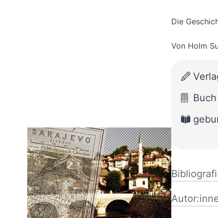
Die Geschich
Von
Holm S
Verla
Buch
gebu
Bibliograf
Autor:inn