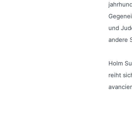
jahrhun
Gegenei
und Jud
andere S
Holm Su
reiht si
avancier