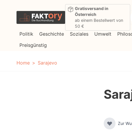
Direkt zum Inhalt
Gratisversand in
Österreich
ab einem Bestellwert von
50 €
Politik
Geschichte
Soziales
Umwelt
Philos
Preisgünstig
Home
Sarajevo
Sara
Zur Wu