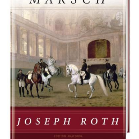
Zur Wunschliste hinzufügen
Von
Joseph Roth
Verlag:
31.07.2012
Anaconda
Buch
416 Seiten
festgebunden
ISBN: 978-3-
mit
86647-866-4
Schutzumschlag
Leseprobe_Radetzkymarsch
Bibliografische Daten