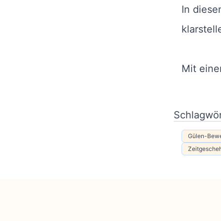
In diese
klarstel
Mit ein
Schlagwör
Gülen-Bew
Zeitgesche