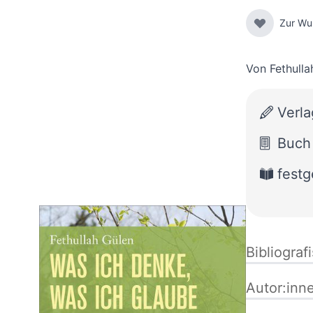
Zur Wu
Von
Fethulla
Verla
Buch
fest
Bibliograf
Autor:inn