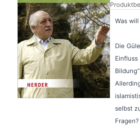
Produktbe
Was wil
Die Gül
Einfluss
Bildung
Allerdin
islamist
selbst z
Fragen?