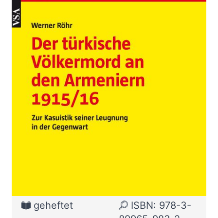
Armeniern 1915/16
Zur Wunschliste hinzufügen
Zur Kasuistik seiner Leugnung in der Gegenwart
Von
Werner Röhr
Verlag: VSA
01.04.2015
Buch
52 Seiten
geheftet
ISBN: 978-3-