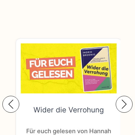
Wider die Verrohung
F
Für euch gelesen von Hannah