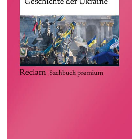
Ukraine
Zur Wunschliste hinzufügen
Von
Kerstin S. Jobst
Verlag:
06.09.2022
Reclam, Philipp
Buch
296 Seiten
Softcover
ISBN: 978-3-
15-014326-1