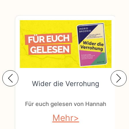
Wider die Verrohung
F
Für euch gelesen von Hannah
Mehr