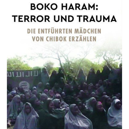
und Trauma
Zur Wunschliste hinzufügen
Die entführten Mädchen von Chibok erzählen
Von
Stefan Klein
Verlag:
11.09.2019
Kunstmann
Buch
256 Seiten
ISBN: 978-3-